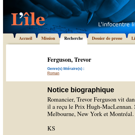
Accueil
Mission
Recherche
Dossier de presse
L
Ferguson, Trevor
Genre(s) littéraire(s) :
Roman
Notice biographique
Romancier, Trevor Ferguson vit dan
il a reçu le Prix Hugh-MacLennan. S
Melbourne, New York et Montréal.
KS