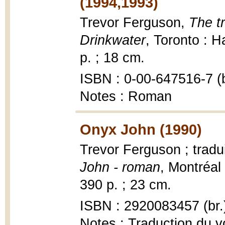
(1994,1993)
Trevor Ferguson,
The t
Drinkwater
, Toronto : 
p. ; 18 cm.
ISBN : 0-00-647516-7 (b
Notes : Roman
Onyx John (1990)
Trevor Ferguson ; tradu
John - roman
, Montréal
390 p. ; 23 cm.
ISBN : 2920083457 (br.
Notes : Traduction du v