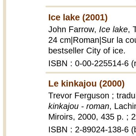
Ice lake (2001)
John Farrow,
Ice lake
, 
24 cm|Roman|Sur la couv
bestseller City of ice.
ISBN : 0-00-225514-6 (r
Le kinkajou (2000)
Trevor Ferguson ; tradu
kinkajou - roman
, Lachi
Miroirs, 2000, 435 p. ; 
ISBN : 2-89024-138-6 (b