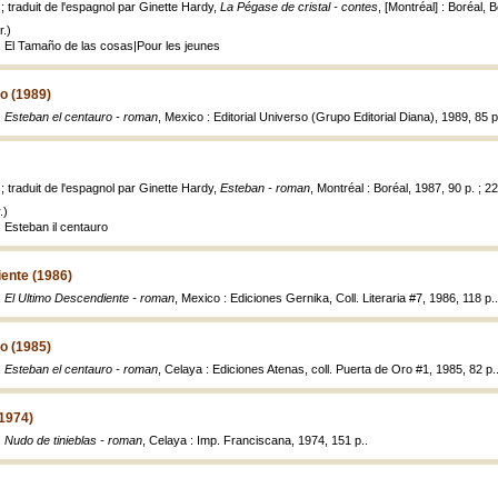
 ; traduit de l'espagnol par Ginette Hardy,
La Pégase de cristal - contes
, [Montréal] : Boréal, B
.)
: El Tamaño de las cosas|Pour les jeunes
o (1989)
,
Esteban el centauro - roman
, Mexico : Editorial Universo (Grupo Editorial Diana), 1989, 85 p
 ; traduit de l'espagnol par Ginette Hardy,
Esteban - roman
, Montréal : Boréal, 1987, 90 p. ; 2
.)
 Esteban il centauro
ente (1986)
,
El Ultimo Descendiente - roman
, Mexico : Ediciones Gernika, Coll. Literaria #7, 1986, 118 p..
o (1985)
,
Esteban el centauro - roman
, Celaya : Ediciones Atenas, coll. Puerta de Oro #1, 1985, 82 p.
(1974)
,
Nudo de tinieblas - roman
, Celaya : Imp. Franciscana, 1974, 151 p..