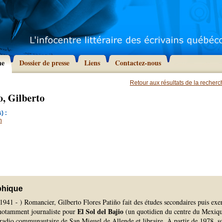
he
Dossier de presse
Liens
Contactez-nous
Retour aux résultats de la recher
o, Gilberto
) :
n
phique
941 - ) Romancier, Gilberto Flores Patiño fait des études secondaires puis exe
El Sol del Bajio
, notamment journaliste pour
(un quotidien du centre du Mexiqu
radio communautaire de San Miguel de Allende et libraire. À partir de 1978, s