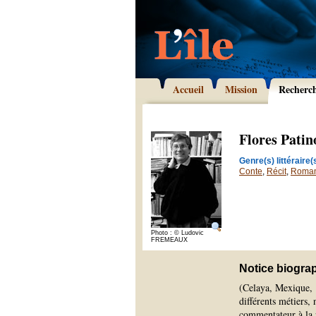
Accueil
Mission
Recherc
Flores Patin
Genre(s) littéraire(s
Conte
,
Récit
,
Roma
Photo : © Ludovic
FREMEAUX
Notice biogra
(Celaya, Mexique, 1
différents métiers
commentateur à la 