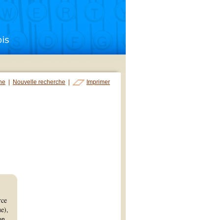
che
|
Nouvelle recherche
|
Imprimer
rce
e),
on