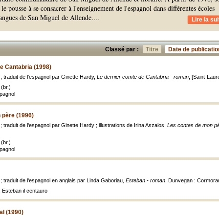
le pousse à se consacrer à l'enseignement de l'espagnol dans différentes écoles
 langues de San Miguel de Allende.
...
Lire la sui
Classé par :
Titre
Date de publicatio
e Cantabria (1998)
 ; traduit de l'espagnol par Ginette Hardy,
Le dernier comte de Cantabria - roman
, [Saint-Laur
(br.)
spagnol
 père (1996)
; traduit de l'espagnol par Ginette Hardy ; illustrations de Irina Aszalos,
Les contes de mon p
(br.)
spagnol
 ; traduit de l'espagnol en anglais par Linda Gaboriau,
Esteban - roman
, Dunvegan : Cormoran
 Esteban il centauro
al (1990)