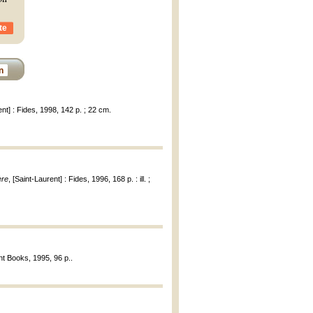
te
n
ent] : Fides, 1998, 142 p. ; 22 cm.
ère
, [Saint-Laurent] : Fides, 1996, 168 p. : ill. ;
t Books, 1995, 96 p..