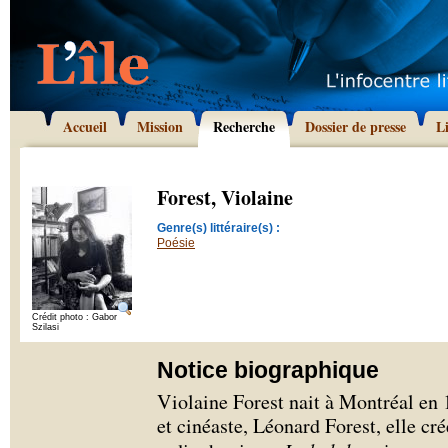
Accueil
Mission
Recherche
Dossier de presse
L
Forest, Violaine
Genre(s) littéraire(s) :
Poésie
Crédit photo : Gabor
Szilasi
Notice biographique
Violaine Forest nait à Montréal en 
et cinéaste, Léonard Forest, elle cr