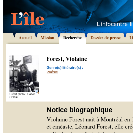
Accueil
Mission
Recherche
Dossier de presse
L
Forest, Violaine
Genre(s) littéraire(s) :
Poésie
Crédit photo : Gabor
Szilasi
Notice biographique
Violaine Forest nait à Montréal en 
et cinéaste, Léonard Forest, elle cr