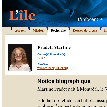
Accueil
Mission
Recherche
Dossier de presse
L
Fradet, Martine
Genre(s) littéraire(s) :
Guide
Site Web :
www.carnetspirituel.org
Notice biographique
Martine Fradet nait à Montréal, le 
Elle fait des études en ballet classi
scoliose l’empêche de poursuivre sa