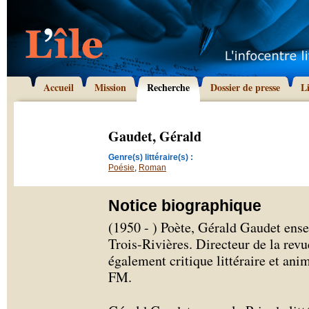
Accueil
Mission
Recherche
Dossier de presse
L
Gaudet, Gérald
Genre(s) littéraire(s) :
Poésie
,
Roman
Notice biographique
(1950 - ) Poète, Gérald Gaudet ensei
Trois-Rivières. Directeur de la rev
également critique littéraire et an
FM.