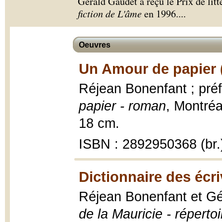
Gérald Gaudet a reçu le Prix de lit
fiction de L'âme
en 1996.
...
Oeuvres
Un Amour de papier 
Réjean Bonenfant ; pré
papier - roman
, Montréa
18 cm.
ISBN : 2892950368 (br.
Dictionnaire des écri
Réjean Bonenfant et G
de la Mauricie - répertoi