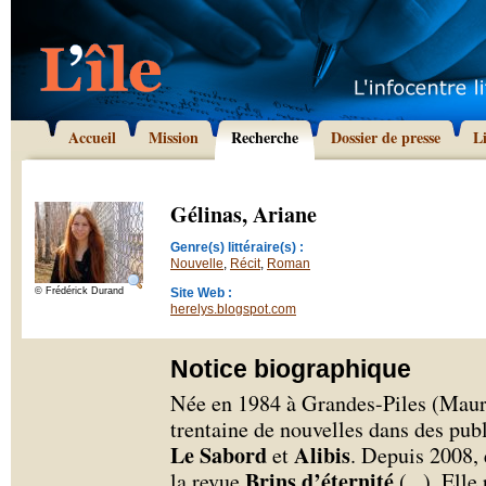
Accueil
Mission
Recherche
Dossier de presse
L
Gélinas, Ariane
Genre(s) littéraire(s) :
Nouvelle
,
Récit
,
Roman
© Frédérick Durand
Site Web :
herelys.blogspot.com
Notice biographique
Née en 1984 à Grandes-Piles (Mauri
trentaine de nouvelles dans des pu
Le Sabord
Alibis
et
. Depuis 2008, e
Brins d’éternité
la revue
(
...
). Elle