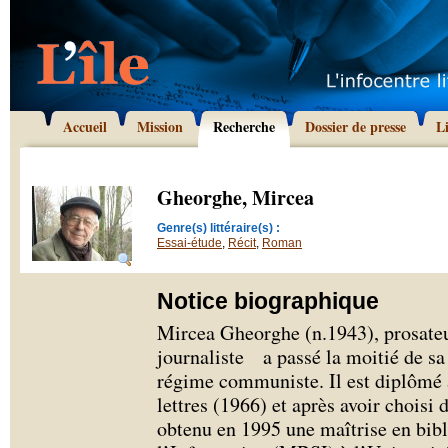
Accueil
Mission
Recherche
Dossier de presse
L
Gheorghe, Mircea
Genre(s) littéraire(s) :
Essai-étude
,
Récit
,
Roman
Notice biographique
Mircea Gheorghe (n.1943), prosateur
journaliste a passé la moitié de sa
régime communiste. Il est diplômé 
lettres (1966) et après avoir choisi 
obtenu en 1995 une maîtrise en bib