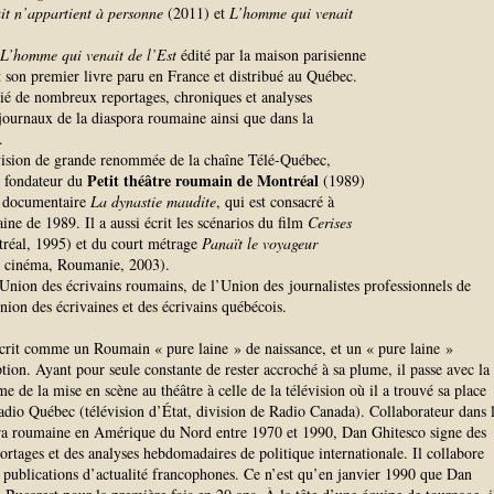
it n’appartient à personne
(2011) et
L’homme qui venait
L’homme qui venait de l’Est
édité par la maison parisienne
 son premier livre paru en France et distribué au Québec.
lié de nombreux reportages, chroniques et analyses
 journaux de la diaspora roumaine ainsi que dans la
.
évision de grande renommée de la chaîne Télé-Québec,
Petit théâtre roumain de Montréal
e fondateur du
(1989)
u documentaire
La dynastie maudite
, qui est consacré à
ine de 1989. Il a aussi écrit les scénarios du film
Cerises
éal, 1995) et du court métrage
Panaït le voyageur
u cinéma, Roumanie, 2003).
Union des écrivains roumains, de l’Union des journalistes professionnels de
ion des écrivaines et des écrivains québécois.
crit comme un Roumain « pure laine » de naissance, et un « pure laine »
ion. Ayant pour seule constante de rester accroché à sa plume, il passe avec la
e de la mise en scène au théâtre à celle de la télévision où il a trouvé sa place
adio Québec (télévision d’État, division de Radio Canada). Collaborateur dans 
ora roumaine en Amérique du Nord entre 1970 et 1990, Dan Ghitesco signe des
ortages et des analyses hebdomadaires de politique internationale. Il collabore
 publications d’actualité francophones. Ce n’est qu’en janvier 1990 que Dan