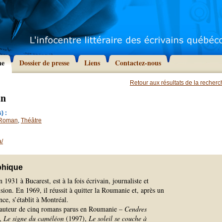
he
Dossier de presse
Liens
Contactez-nous
Retour aux résultats de la recher
an
) :
Roman
,
Théâtre
/
phique
 1931 à Bucarest, est à la fois écrivain, journaliste et
ision. En 1969, il réussit à quitter la Roumanie et, après un
nce, s’établit à Montréal.
’auteur de cinq romans parus en Roumanie –
Cendres
),
Le signe du caméléon
(1997),
Le soleil se couche à