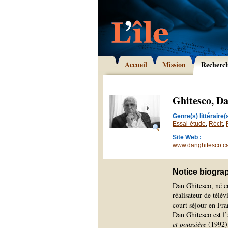
Accueil
Mission
Recherc
Ghitesco, D
Genre(s) littéraire(s
Essai-étude
,
Récit
,
Site Web :
www.danghitesco.ca
Notice biogra
Dan Ghitesco, né en
réalisateur de télév
court séjour en Fra
Dan Ghitesco est l
et poussière
(1992