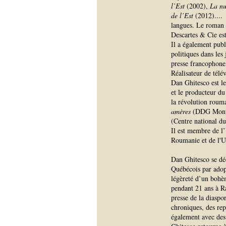
l’Est
(2002),
La nu
de l’Est
(2012).
...
langues. Le roman
Descartes & Cie est
Il a également pub
politiques dans les
presse francophone
Réalisateur de tél
Dan Ghitesco est l
et le producteur d
la révolution rouma
amères
(DDG Montr
(Centre national d
Il est membre de l’
Roumanie et de l'Un
Dan Ghitesco se dé
Québécois par adopt
légèreté d’un bohèm
pendant 21 ans à R
presse de la diasp
chroniques, des rep
également avec des