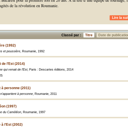
 Bucarest pour la première fois en 20 ans. À la tête d’une équipe de tournage, i
agités de la révolution en Roumanie.
Lire la sui
Classé par :
Titre
Date de publicatio
ère (1992)
s et poussière
, Roumanie, 1992
 de l’Est (2014)
 qui venait de l’Est
, Paris : Descartes éditions, 2014
25
t à personne (2011)
 n’appartient à personne
, Roumanie, 2011
éon (1997)
ne du Caméléon
, Roumanie, 1997
 à l’Est (2002)