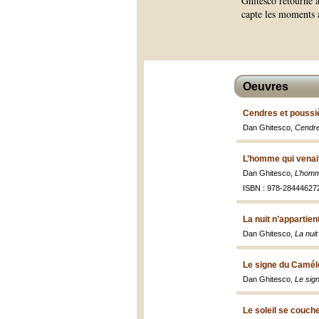
Ghitesco retourne à
capte les moments 
Oeuvres
Cendres et poussi
Dan Ghitesco,
Cendre
L’homme qui venait
Dan Ghitesco,
L’homme
ISBN : 978-28444627
La nuit n’appartien
Dan Ghitesco,
La nuit
Le signe du Camél
Dan Ghitesco,
Le sig
Le soleil se couche