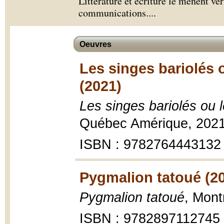
Littérature et écriture le mènent vers
communications.
...
Oeuvres
Les singes bariolés 
(2021)
Les singes bariolés ou 
Québec Amérique, 2021
ISBN : 9782764443132
Pygmalion tatoué (2
Pygmalion tatoué
, Mont
ISBN : 9782897112745