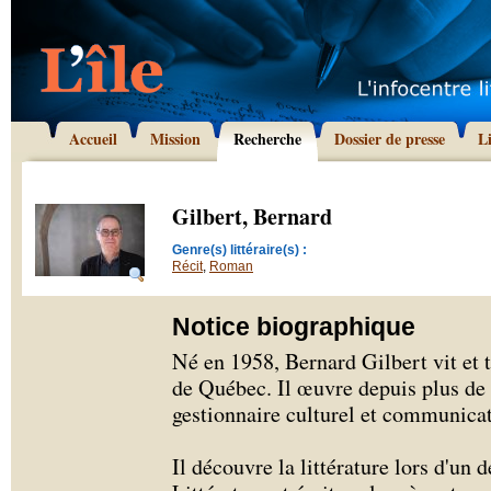
Accueil
Mission
Recherche
Dossier de presse
L
Gilbert, Bernard
Genre(s) littéraire(s) :
Récit
,
Roman
Notice biographique
Né en 1958, Bernard Gilbert vit et tr
de Québec. Il œuvre depuis plus de
gestionnaire culturel et communicat
Il découvre la littérature lors d'un