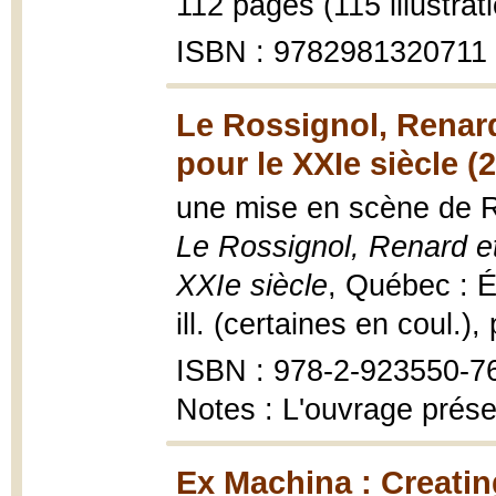
112 pages (115 illustrat
ISBN : 9782981320711
Le Rossignol, Renard
pour le XXIe siècle (
une mise en scène de Ro
Le Rossignol, Renard et
XXIe siècle
, Québec : É
ill. (certaines en coul.),
ISBN : 978-2-923550-7
Notes : L'ouvrage prés
Ex Machina : Creatin