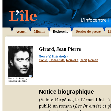
Accueil
Mission
Recherche
Dossier de presse
L
Girard, Jean Pierre
Genre(s) littéraire(s) :
Conte
,
Essai-étude
,
Nouvelle
,
Récit
,
Roman
Photo : © Jean-
François BÉRUBÉ
Notice biographique
(Sainte-Perpétue, le 17 mai 1961 -) 
publié un roman (
Les Inventés
) et 