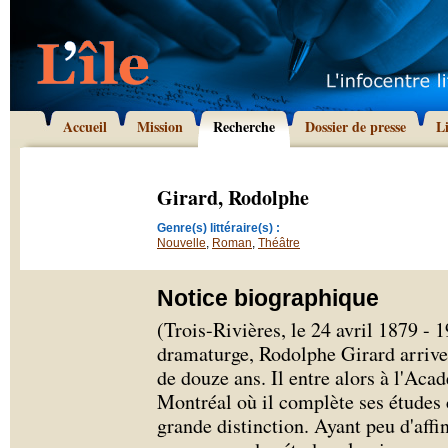
Accueil
Mission
Recherche
Dossier de presse
L
Girard, Rodolphe
Genre(s) littéraire(s) :
Nouvelle
,
Roman
,
Théâtre
Notice biographique
(Trois-Rivières, le 24 avril 1879 - 
dramaturge, Rodolphe Girard arrive 
de douze ans. Il entre alors à l'A
Montréal où il complète ses études
grande distinction. Ayant peu d'affi