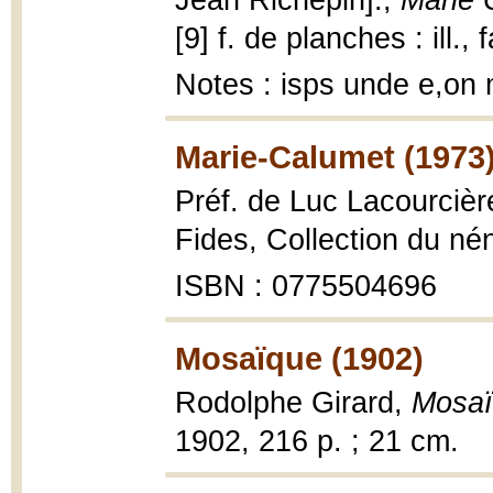
Jean Richepin].,
Marie 
[9] f. de planches : ill.,
Notes : isps unde e,o
Marie-Calumet (1973
Préf. de Luc Lacourcièr
Fides, Collection du né
ISBN : 0775504696
Mosaïque (1902)
Rodolphe Girard,
Mosa
1902, 216 p. ; 21 cm.