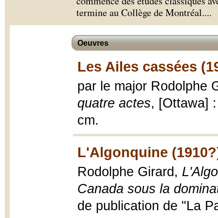
commence des études classiques avec
termine au Collège de Montréal.
...
Oeuvres
Les Ailes cassées (1
par le major Rodolphe 
quatre actes
, [Ottawa] 
cm.
L'Algonquine (1910?
Rodolphe Girard,
L'Alg
Canada sous la dominat
de publication de "La Pa