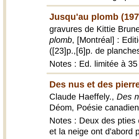
Jusqu'au plomb (197
gravures de Kittie Brun
plomb
, [Montréal] : Ed
([23]p.,[6]p. de planche
Notes : Ed. limitée à 3
Des nus et des pierr
Claude Haeffely.,
Des n
Déom, Poésie canadienne 
Notes : Deux des pties 
et la neige ont d'abord