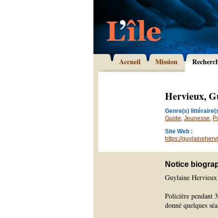
Accueil
Mission
Recherc
Hervieux, G
Genre(s) littéraire(s
Guide
,
Jeunesse
,
P
Site Web :
https://guylaineherv
Notice biogra
Guylaine Hervieux 
Policière pendant 3
donné quelques séan