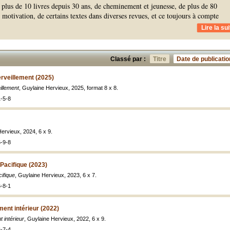
de plus de 10 livres depuis 30 ans, de cheminement et jeunesse, de plus de 80
 motivation, de certains textes dans diverses revues, et ce toujours à compte
Lire la sui
Classé par :
Titre
Date de publicatio
erveillement (2025)
illement
, Guylaine Hervieux, 2025, format 8 x 8.
-5-8
Hervieux, 2024, 6 x 9.
-9-8
 Pacifique (2023)
ifique
, Guylaine Hervieux, 2023, 6 x 7.
-8-1
ment intérieur (2022)
 intérieur
, Guylaine Hervieux, 2022, 6 x 9.
-7-4