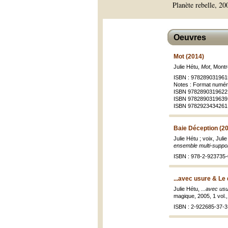
Planète rebelle, 20
Oeuvres
Mot (2014)
Julie Hétu,
Mot
, Montr
ISBN : 978289031961
Notes : Format numér
ISBN 9782890319622 
ISBN 9782890319639
ISBN 9782923434261 
Baie Déception (2
Julie Hétu ; voix, Ju
ensemble multi-suppo
ISBN : 978-2-923735-
...avec usure & Le 
Julie Hétu,
...avec us
magique, 2005, 1 vol.
ISBN : 2-922685-37-3