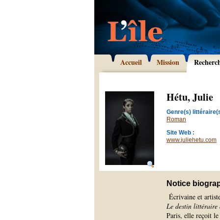
Accueil
Mission
Recherc
Hétu, Julie
Genre(s) littéraire(s
Roman
Site Web :
www.juliehetu.com
Notice biogra
Écrivaine et artis
Le destin littérair
Paris, elle reçoit 