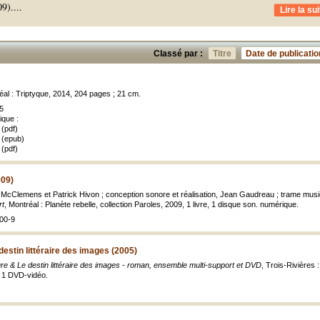
09).
...
Lire la sui
Classé par :
Titre
Date de publicatio
éal : Triptyque, 2014, 204 pages ; 21 cm.
5
ique :
(pdf)
 (epub)
(pdf)
009)
lie McClemens et Patrick Hivon ; conception sonore et réalisation, Jean Gaudreau ; trame musi
rt
, Montréal : Planète rebelle, collection Paroles, 2009, 1 livre, 1 disque son. numérique.
00-9
destin littéraire des images (2005)
ure & Le destin littéraire des images - roman, ensemble multi-support et DVD
, Trois-Rivières 
, 1 DVD-vidéo.