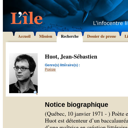
Accueil
Mission
Recherche
Dossier de presse
L
Huot, Jean-Sébastien
Genre(s) littéraire(s) :
Poésie
Notice biographique
(Québec, 10 janvier 1971 - ) Poète e
Huot est détenteur d’un baccalauréat
d’une maîtrise en création littérai