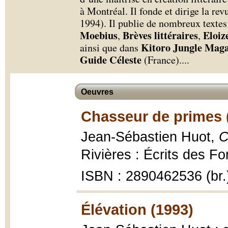
à Montréal. Il fonde et dirige la re
1994). Il publie de nombreux textes
Moebius
Brèves littéraires
Eloiz
,
,
Kitoro Jungle Mag
ainsi que dans
Guide Céleste
(France).
...
Oeuvres
Chasseur de primes 
Jean-Sébastien Huot,
C
Rivières : Écrits des For
ISBN : 2890462536 (br.
Élévation (1993)