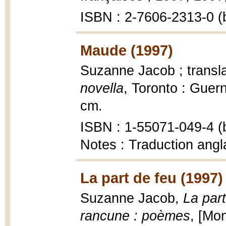
ISBN : 2-7606-2313-0 (b
Maude (1997)
Suzanne Jacob ; transl
novella
, Toronto : Guern
cm.
ISBN : 1-55071-049-4 (b
Notes : Traduction ang
La part de feu (1997)
Suzanne Jacob,
La part
rancune : poèmes
, [Mon