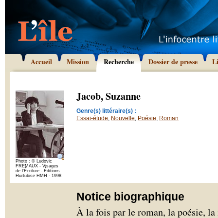
Accueil
Mission
Recherche
Dossier de presse
L
Jacob, Suzanne
Genre(s) littéraire(s) :
Essai-étude
,
Nouvelle
,
Poésie
,
Roman
Photo : © Ludovic
FREMAUX - Visages
de l'Écriture - Éditions
Hurtubise HMH - 1998
Notice biographique
À la fois par le roman, la poésie, l