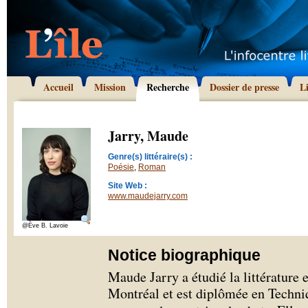
Accueil
Mission
Recherche
Dossier de presse
L
Jarry, Maude
Genre(s) littéraire(s) :
Poésie
,
Roman
Site Web :
www.maudejarry.com
@Ève B. Lavoie
Notice biographique
Maude Jarry a étudié la littérature 
Montréal et est diplômée en Techniq