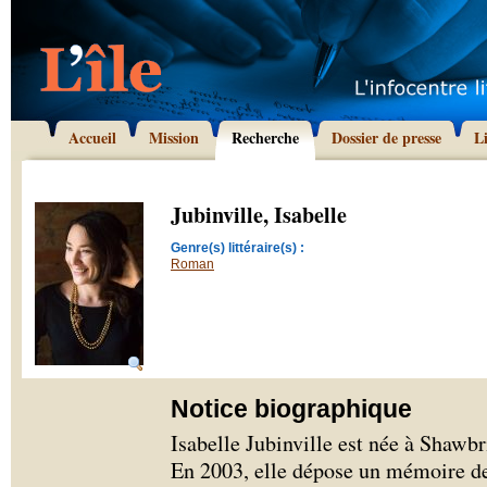
Accueil
Mission
Recherche
Dossier de presse
L
Jubinville, Isabelle
Genre(s) littéraire(s) :
Roman
Notice biographique
Isabelle Jubinville est née à Shawb
En 2003, elle dépose un mémoire de