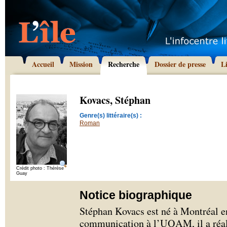
Accueil
Mission
Recherche
Dossier de presse
L
Kovacs, Stéphan
Genre(s) littéraire(s) :
Roman
Crédit photo : Thérèse
Guay
Notice biographique
Stéphan Kovacs est né à Montréal en
communication à l’UQAM, il a réali