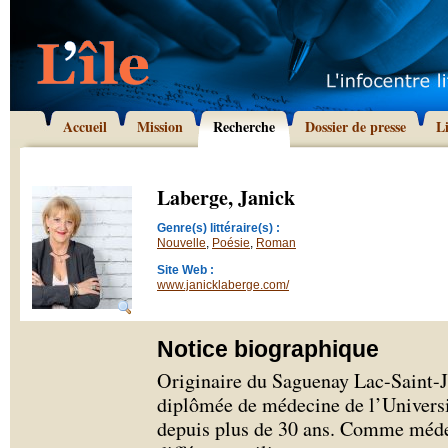
Accueil
Mission
Recherche
Dossier de presse
L
Laberge, Janick
Genre(s) littéraire(s) :
Nouvelle
,
Poésie
,
Roman
Site Web :
www.janicklaberge.com/
Notice biographique
Originaire du Saguenay Lac-Saint-J
diplômée de médecine de l’Universi
depuis plus de 30 ans. Comme médec