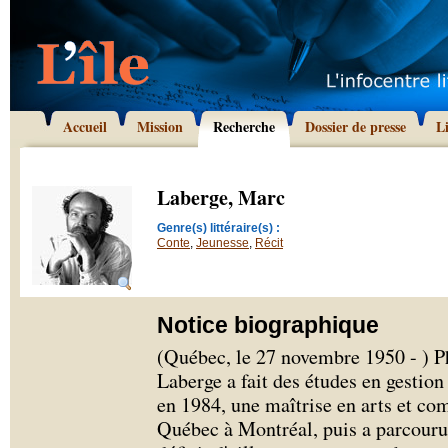
Accueil
Mission
Recherche
Dossier de presse
L
Laberge, Marc
Genre(s) littéraire(s) :
Conte
,
Jeunesse
,
Récit
Notice biographique
(Québec, le 27 novembre 1950 - ) P
Laberge a fait des études en gestion 
en 1984, une maîtrise en arts et co
Québec à Montréal, puis a parcouru 