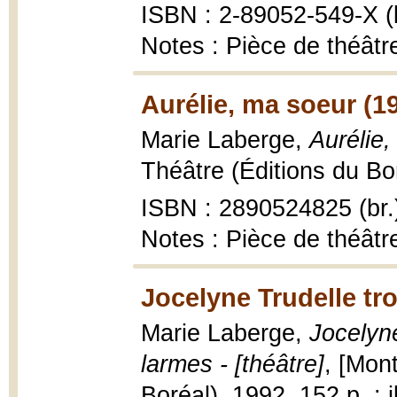
ISBN : 2-89052-549-X (b
Notes : Pièce de théâtr
Aurélie, ma soeur (1
Marie Laberge,
Aurélie,
Théâtre (Éditions du Boré
ISBN : 2890524825 (br.
Notes : Pièce de théât
Jocelyne Trudelle tr
Marie Laberge,
Jocelyn
larmes - [théâtre]
, [Mont
Boréal), 1992, 152 p. : il