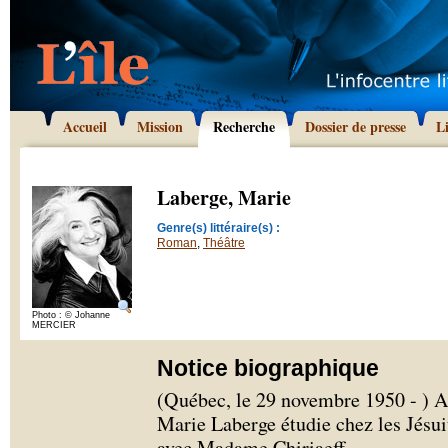
Accueil
Mission
Recherche
Dossier de presse
L
Laberge, Marie
Genre(s) littéraire(s) :
Roman
,
Théâtre
Photo : © Johanne
MERCIER
Notice biographique
(Québec, le 29 novembre 1950 - ) 
Marie Laberge étudie chez les Jésui
avec Madame Chiriaeff.