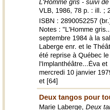
L'Homme gris - suivi de
VLB, 1986, 78 p. : ill. ;
ISBN : 2890052257 (br.
Notes : "L'Homme gris...
septembre 1984 à la sal
Laberge enr. et le Théâ
été reprise à Québec l
l'Implanthéâtre...Éva e
mercredi 10 janvier 197
et [64]
Deux tangos pour tou
Marie Laberge,
Deux tan