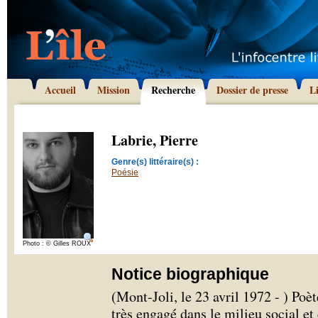
Accueil
Mission
Recherche
Dossier de presse
L
Labrie, Pierre
Genre(s) littéraire(s) :
Poésie
Photo : © Gilles ROUX
Notice biographique
(Mont-Joli, le 23 avril 1972 - ) Poè
très engagé dans le milieu social et 