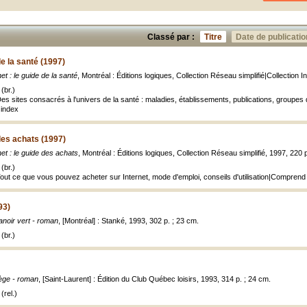
Classé par :
Titre
Date de publicatio
de la santé (1997)
net : le guide de la santé
, Montréal : Éditions logiques, Collection Réseau simplifié|Collection Int
(br.)
Des sites consacrés à l'univers de la santé : maladies, établissements, publications, groupes
 index
 des achats (1997)
net : le guide des achats
, Montréal : Éditions logiques, Collection Réseau simplifié, 1997, 220 p. 
(br.)
Tout ce que vous pouvez acheter sur Internet, mode d'emploi, conseils d'utilisation|Comprend
93)
noir vert - roman
, [Montréal] : Stanké, 1993, 302 p. ; 23 cm.
(br.)
ège - roman
, [Saint-Laurent] : Édition du Club Québec loisirs, 1993, 314 p. ; 24 cm.
(rel.)