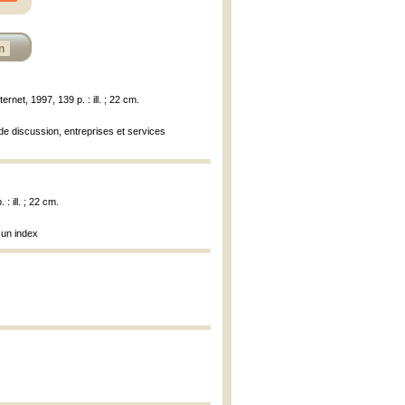
n
ernet, 1997, 139 p. : ill. ; 22 cm.
 de discussion, entreprises et services
: ill. ; 22 cm.
 un index