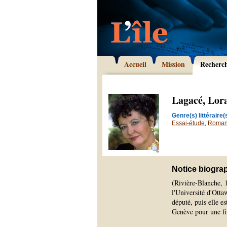
Accueil
Mission
Recherc
Lagacé, Lor
Genre(s) littéraire(s
Essai-étude
,
Roma
Notice biogra
(Rivière-Blanche, 1
l'Université d'Otta
député, puis elle e
Genève pour une fi