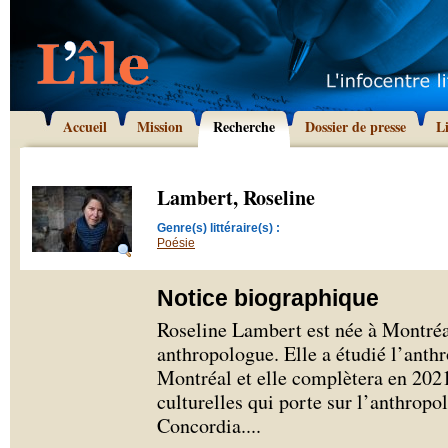
Accueil
Mission
Recherche
Dossier de presse
L
Lambert, Roseline
Genre(s) littéraire(s) :
Poésie
Notice biographique
Roseline Lambert est née à Montréal
anthropologue. Elle a étudié l’anthr
Montréal et elle complètera en 2021
culturelles qui porte sur l’anthropo
Concordia.
...