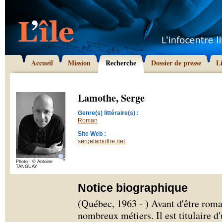
Accueil
Mission
Recherche
Dossier de presse
L
Lamothe, Serge
Genre(s) littéraire(s) :
Roman
Site Web :
sergelamothe.net
Photo : © Antoine
TANGUAY
Notice biographique
(Québec, 1963 - ) Avant d'être rom
nombreux métiers. Il est titulaire d