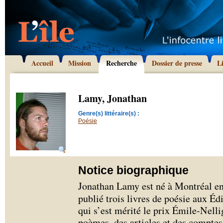
Accueil
Mission
Recherche
Dossier de presse
L
Lamy, Jonathan
Genre(s) littéraire(s) :
Poésie
Notice biographique
Jonathan Lamy est né à Montréal en 1
publié trois livres de poésie aux Éd
qui s’est mérité le prix Émile-Nellig
poèmes, des articles et des comptes