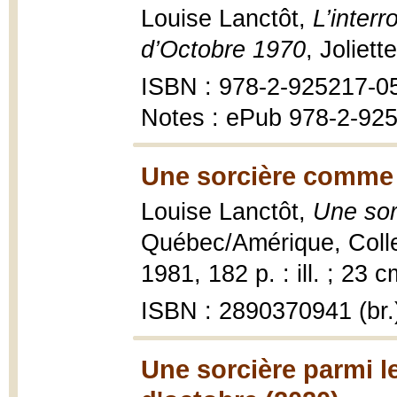
Louise Lanctôt,
L’interr
d’Octobre 1970
, Joliet
ISBN : 978-2-925217-0
Notes : ePub 978-2-92
Une sorcière comme l
Louise Lanctôt,
Une sor
Québec/Amérique, Collec
1981, 182 p. : ill. ; 23 c
ISBN : 2890370941 (br.
Une sorcière parmi le