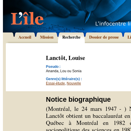
Accueil
Mission
Recherche
Dossier de presse
L
Lanctôt, Louise
Pseudo :
Ananda, Lou ou Sonia
Genre(s) littéraire(s) :
Essai-étude
,
Nouvelle
Notice biographique
(Montréal, le 24 mars 1947 - ) N
Lanctôt obtient un baccalauréat e
Québec à Montréal en 1982 et
sociopolitique des sciences en 198