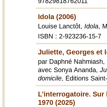
97829818762011
Idola (2006)
Louise Lanctôt,
Idola
, 
ISBN : 2-923236-15-7
Juliette, Georges et l
par Daphné Nahmiash, F
avec Sonya Ananda,
Ju
domicile
, Éditions Saint
L’interrogatoire. Sur
1970 (2025)