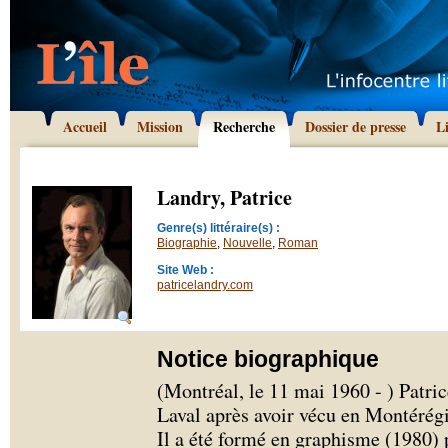
Accueil
Mission
Recherche
Dossier de presse
L
Landry, Patrice
Genre(s) littéraire(s) :
Biographie
,
Nouvelle
,
Roman
Site Web :
patricelandry.com
Notice biographique
(Montréal, le 11 mai 1960 - ) Patri
Laval après avoir vécu en Montérégi
Il a été formé en graphisme (1980)