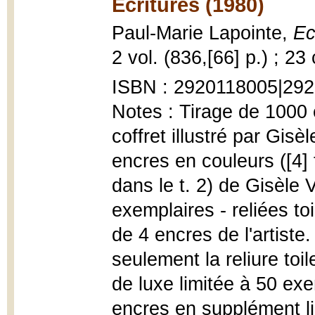
Ecritures (1980)
Paul-Marie Lapointe,
Ec
2 vol. (836,[66] p.) ; 23
ISBN : 2920118005|29
Notes : Tirage de 1000
coffret illustré par Gis
encres en couleurs ([4] f
dans le t. 2) de Gisèle 
exemplaires - reliées to
de 4 encres de l'artist
seulement la reliure toi
de luxe limitée à 50 exe
encres en supplément li