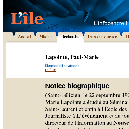
Accueil
Mission
Recherche
Dossier de presse
L
Lapointe, Paul-Marie
Genre(s) littéraire(s) :
Poésie
Notice biographique
(Saint-Félicien, le 22 septembre 192
Marie Lapointe a étudié au Séminai
Saint-Laurent et enfin à l'École de
L'événement
Journaliste à
et au jo
Nouve
directeur de l'information au