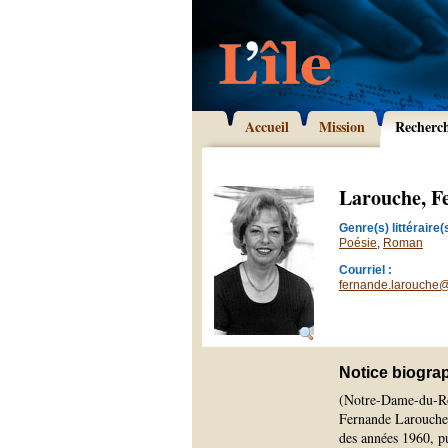
Accueil
Mission
Recherc
Larouche, F
Genre(s) littéraire(s
Poésie
,
Roman
Courriel :
fernande.larouche
Notice biogra
(Notre-Dame-du-Ros
Fernande Larouche é
des années 1960, pu