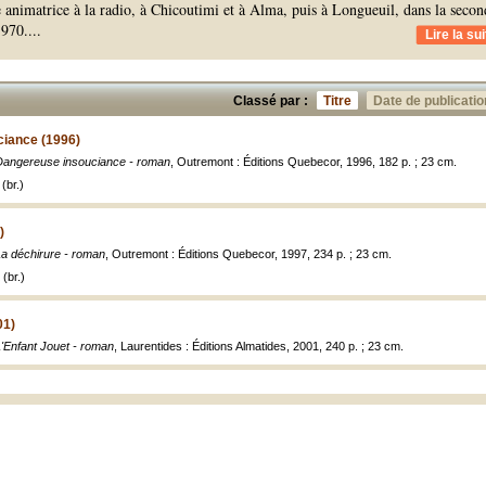
e animatrice à la radio, à Chicoutimi et à Alma, puis à Longueuil, dans la secon
1970.
...
Lire la sui
Classé par :
Titre
Date de publicatio
iance (1996)
Dangereuse insouciance - roman
, Outremont : Éditions Quebecor, 1996, 182 p. ; 23 cm.
(br.)
)
La déchirure - roman
, Outremont : Éditions Quebecor, 1997, 234 p. ; 23 cm.
(br.)
01)
'Enfant Jouet - roman
, Laurentides : Éditions Almatides, 2001, 240 p. ; 23 cm.