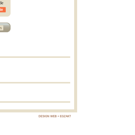
de
te
n
DESIGN WEB = EGZAKT