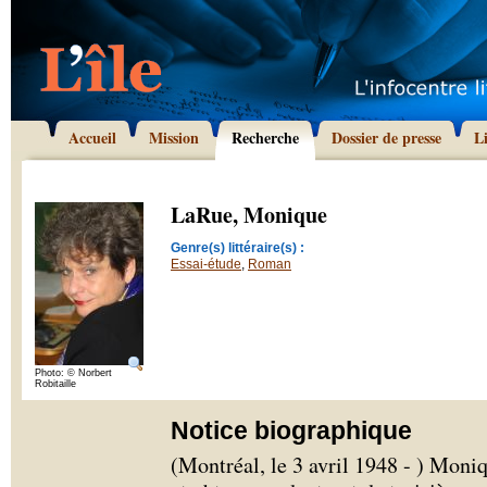
Accueil
Mission
Recherche
Dossier de presse
L
LaRue, Monique
Genre(s) littéraire(s) :
Essai-étude
,
Roman
Photo: © Norbert
Robitaille
Notice biographique
(Montréal, le 3 avril 1948 - ) Moni