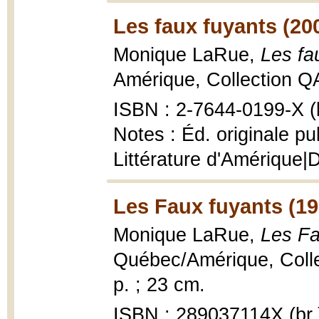
Les faux fuyants (20
Monique LaRue,
Les fa
Amérique, Collection Q
ISBN : 2-7644-0199-X (b
Notes : Éd. originale pu
Littérature d'Amérique|
Les Faux fuyants (19
Monique LaRue,
Les Fa
Québec/Amérique, Collec
p. ; 23 cm.
ISBN : 289037114X (br.