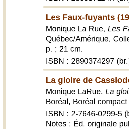
Les Faux-fuyants (19
Monique La Rue,
Les F
Québec/Amérique, Collec
p. ; 21 cm.
ISBN : 2890374297 (br.
La gloire de Cassiod
Monique LaRue,
La glo
Boréal, Boréal compact 
ISBN : 2-7646-0299-5 (b
Notes : Éd. originale p