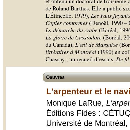
et obtenu un doctorat de troisième cy
de Roland Barthes. Elle a publié si
L’Étincelle, 1979),
Les Faux fuyant
Copies conformes
(Denoël, 1990 – G
La démarche du crabe
(Boréal, 1996
La gloire de Cassiodore
(Boréal, 20
du Canada),
L’œil de Marquise
(Bor
littéraires à Montréal
(1990) en col
Chassay ; un recueil d’essais,
De fil
Oeuvres
L'arpenteur et le nav
Monique LaRue,
L'arpe
Éditions Fides : CÉTUQ
Université de Montréal,