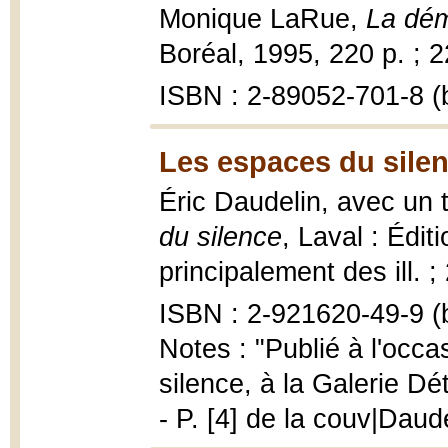
Monique LaRue,
La dém
Boréal, 1995, 220 p. ; 
ISBN : 2-89052-701-8 (b
Les espaces du silen
Éric Daudelin, avec un
du silence
, Laval : Édit
principalement des ill. ;
ISBN : 2-921620-49-9 (b
Notes : "Publié à l'occ
silence, à la Galerie D
- P. [4] de la couv|Daud