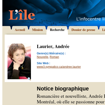
Accueil
Mission
Recherche
Dossier de presse
L
Laurier, Andrée
Genre(s) littéraire(s) :
Nouvelle
,
Roman
Site Web :
www3.sympatico.ca/andree.laurier
Notice biographique
Romancière et nouvelliste, Andrée L
Montréal, où elle se passionne pour