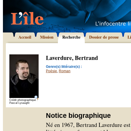
Accueil
Mission
Recherche
Dossier de presse
L
Laverdure, Bertrand
Genre(s) littéraire(s) :
Poésie
,
Roman
Crédit photographique :
Pascal Lysaught
Notice biographique
Né en 1967, Bertrand Laverdure est 