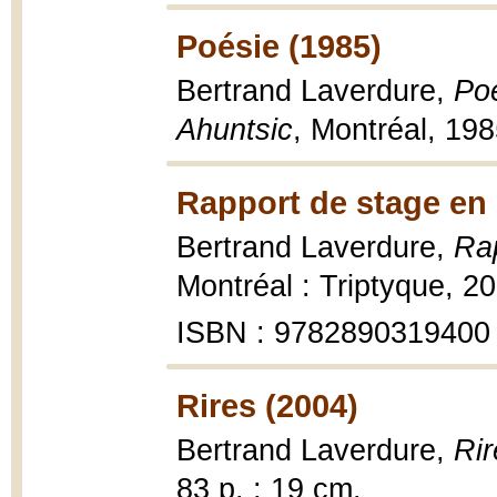
Poésie (1985)
Bertrand Laverdure,
Poé
Ahuntsic
, Montréal, 19
Rapport de stage en 
Bertrand Laverdure,
Rap
Montréal : Triptyque, 2
ISBN : 9782890319400
Rires (2004)
Bertrand Laverdure,
Rir
83 p. ; 19 cm.