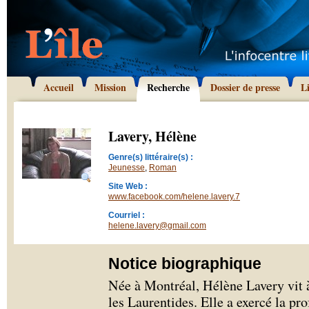
Accueil
Mission
Recherche
Dossier de presse
L
Lavery, Hélène
Genre(s) littéraire(s) :
Jeunesse
,
Roman
Site Web :
www.facebook.com/helene.lavery.7
Courriel :
helene.lavery@gmail.com
Notice biographique
Née à Montréal, Hélène Lavery vit
les Laurentides. Elle a exercé la pr