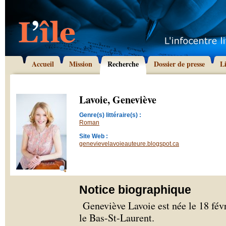
Accueil
Mission
Recherche
Dossier de presse
L
Lavoie, Geneviève
Genre(s) littéraire(s) :
Roman
Site Web :
genevievelavoieauteure.blogspot.ca
Notice biographique
Geneviève Lavoie est née le 18 fév
le Bas-St-Laurent.