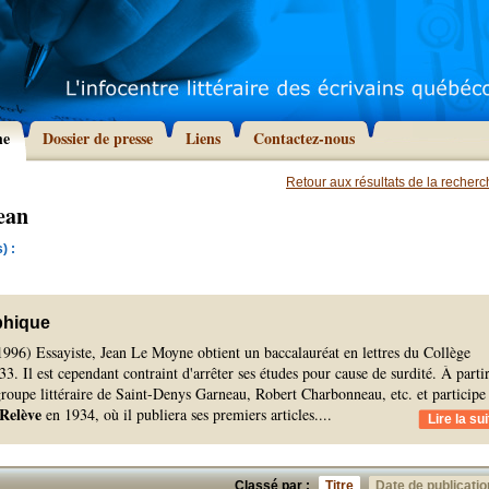
he
Dossier de presse
Liens
Contactez-nous
Retour aux résultats de la recher
ean
) :
phique
1996) Essayiste, Jean Le Moyne obtient un baccalauréat en lettres du Collège
3. Il est cependant contraint d'arrêter ses études pour cause de surdité. À parti
 groupe littéraire de Saint-Denys Garneau, Robert Charbonneau, etc. et participe
Relève
en 1934, où il publiera ses premiers articles.
...
Lire la sui
Classé par :
Titre
Date de publicatio