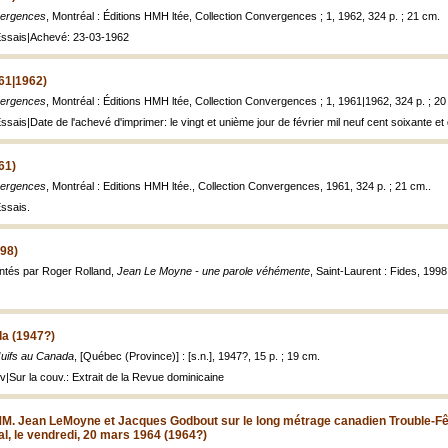
ergences
, Montréal : Éditions HMH ltée, Collection Convergences ; 1, 1962, 324 p. ; 21 cm.
 Essais|Achevé: 23-03-1962
61|1962)
ergences
, Montréal : Éditions HMH ltée, Collection Convergences ; 1, 1961|1962, 324 p. ; 20
Essais|Date de l'achevé d'imprimer: le vingt et unième jour de février mil neuf cent soixante et
61)
ergences
, Montréal : Editions HMH ltée., Collection Convergences, 1961, 324 p. ; 21 cm..
Essais.
98)
entés par Roger Rolland,
Jean Le Moyne - une parole véhémente
, Saint-Laurent : Fides, 1998
da (1947?)
Juifs au Canada
, [Québec (Province)] : [s.n.], 1947?, 15 p. ; 19 cm.
uv|Sur la couv.: Extrait de la Revue dominicaine
MM. Jean LeMoyne et Jacques Godbout sur le long métrage canadien Trouble-Fê
l, le vendredi, 20 mars 1964 (1964?)