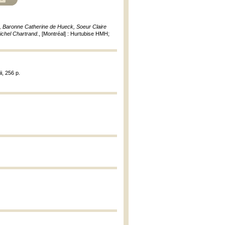
 Baronne Catherine de Hueck, Soeur Claire
chel Chartrand.
, [Montréal] : Hurtubise HMH;
i, 256 p.