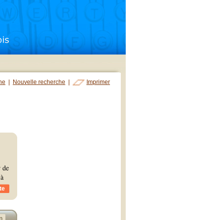
che
|
Nouvelle recherche
|
Imprimer
r de
 à
te
n