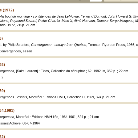
e (1972)
Au bout de mon âge - confidences de Jean LeMoyne, Fernand Dumont, John Howard Griffin,
ione, Raymond Savard, Reine-Charrier-Mme X, Aimé Hamann, Docteur Serge Mongeau, Mi
nada, 1972, 215p. 21 cm.
6)
. by Philip Stratford,
Convergence - essays from Quebec
, Toronto : Ryerson Press, 1966, xi
: Convergences, essais
92)
ergences
, [Saint-Laurent] : Fides, Collection du nénuphar ; 62, 1992, ix, 352 p. ; 22 cm.
.)
69)
ergences - essais
, Montréal : Editions HMH, Collection H, 1969, 324 p. 21 cm.
64,1961)
ergences
, Montréal : Éditions HMH ltée, 1964,1961, 324 p. ; 21 cm.
 Essais|Achevé: 08-07-1964
62)