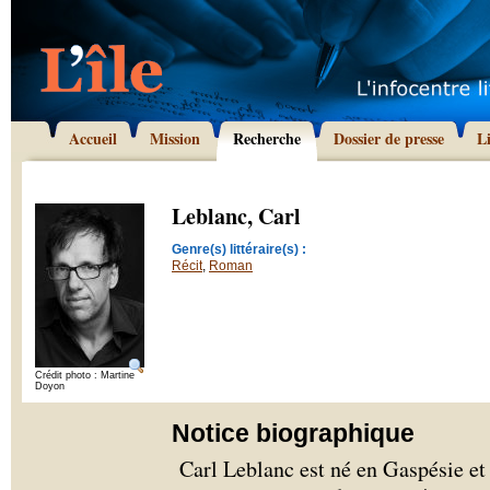
Accueil
Mission
Recherche
Dossier de presse
L
Leblanc, Carl
Genre(s) littéraire(s) :
Récit
,
Roman
Crédit photo : Martine
Doyon
Notice biographique
Carl Leblanc est né en Gaspésie et 