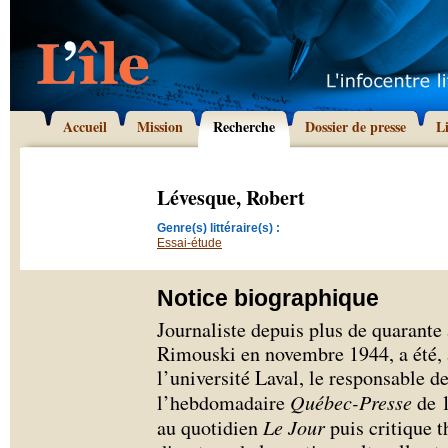
Accueil
Mission
Recherche
Dossier de presse
L
Lévesque, Robert
Genre(s) littéraire(s) :
Essai-étude
Notice biographique
Journaliste depuis plus de quarante
Rimouski en novembre 1944, a été, a
l’université Laval, le responsable d
l’hebdomadaire
Québec-Presse
de 1
au quotidien
Le Jour
puis critique t