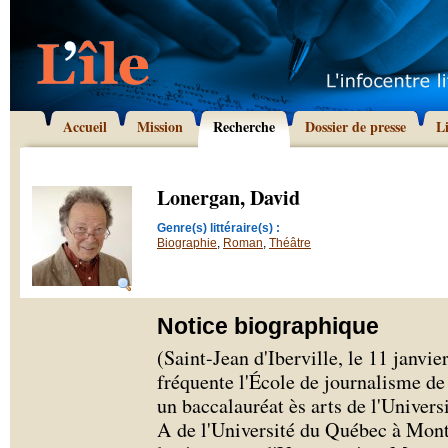
Accueil
Mission
Recherche
Dossier de presse
L
Lonergan, David
Genre(s) littéraire(s) :
Biographie
,
Roman
,
Théâtre
Notice biographique
(Saint-Jean d'Iberville, le 11 janvi
fréquente l'École de journalisme de 
un baccalauréat ès arts de l'Univers
A de l'Université du Québec à Mont