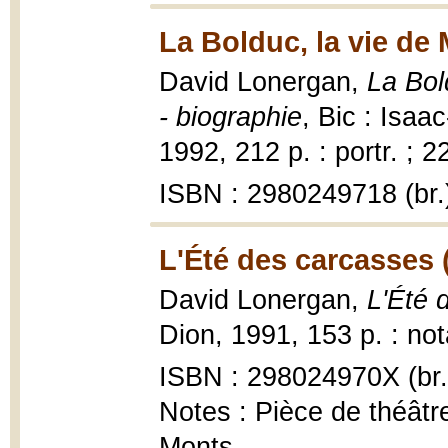
La Bolduc, la vie de 
David Lonergan,
La Bol
- biographie
, Bic : Isa
1992, 212 p. : portr. ; 2
ISBN : 2980249718 (br.
L'Été des carcasses 
David Lonergan,
L'Été 
Dion, 1991, 153 p. : no
ISBN : 298024970X (br.
Notes : Pièce de théât
Monts