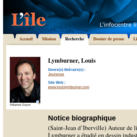
Accueil
Mission
Recherche
Dossier de presse
L
Lymburner, Louis
Genre(s) littéraire(s) :
Jeunesse
Site Web :
www.louislymburner.com
©Martine Doyon
Notice biographique
(Saint-Jean d’Iberville) Auteur de l
Lymburner a étudié en dessin indust