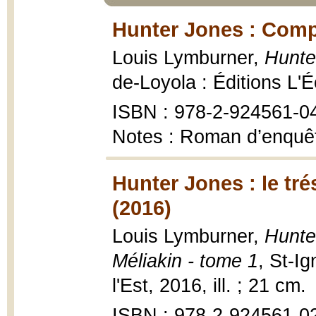
Hunter Jones : Comp
Louis Lymburner,
Hunte
de-Loyola : Éditions L'Éc
ISBN : 978-2-924561-0
Notes : Roman d’enquêt
Hunter Jones : le tr
(2016)
Louis Lymburner,
Hunte
Méliakin - tome 1
, St-I
l'Est, 2016, ill. ; 21 cm.
ISBN : 978-2-924561-0