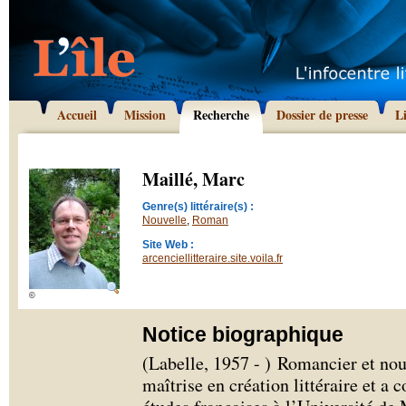
Accueil
Mission
Recherche
Dossier de presse
L
Maillé, Marc
Genre(s) littéraire(s) :
Nouvelle
,
Roman
Site Web :
arcenciellitteraire.site.voila.fr
©
Notice biographique
(Labelle, 1957 - ) Romancier et nou
maîtrise en création littéraire et a 