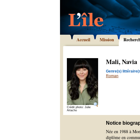
Accueil
Mission
Recherc
Mali, Navia
Genre(s) littéraire(s
Roman
Crédit photo: Julie
Artacho
Notice biogra
Née en 1988 à Mont
diplôme en communic