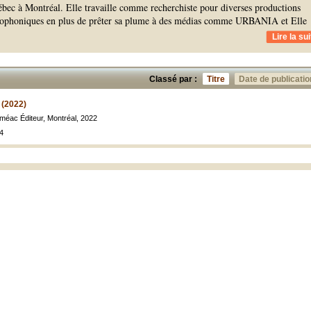
ébec à Montréal. Elle travaille comme recherchiste pour diverses productions
adiophoniques en plus de prêter sa plume à des médias comme URBANIA et Elle
Lire la sui
Classé par :
Titre
Date de publicatio
r (2022)
eméac Éditeur, Montréal, 2022
4