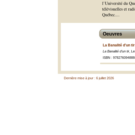
l’Université du Qu
télévisuelles et r
Québec.
...
Oeuvres
La Banalité d'un ti
La Banalité d'un tir
, L
ISBN : 978276094888
Dernière mise à jour : 6 juillet 2026