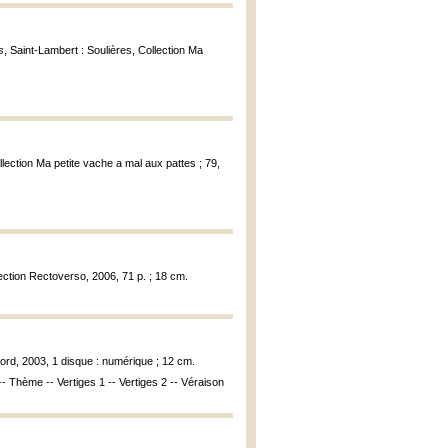
s
, Saint-Lambert : Soulières, Collection Ma
llection Ma petite vache a mal aux pattes ; 79,
lection Rectoverso, 2006, 71 p. ; 18 cm.
abord, 2003, 1 disque : numérique ; 12 cm.
- Thème -- Vertiges 1 -- Vertiges 2 -- Véraison