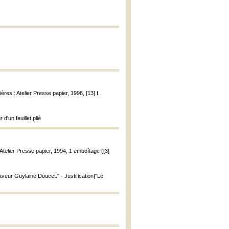
ières : Atelier Presse papier, 1996, [13] f.
d'un feuillet plié
: Atelier Presse papier, 1994, 1 emboîtage ([3]
aveur Guylaine Doucet." - Justification|"Le