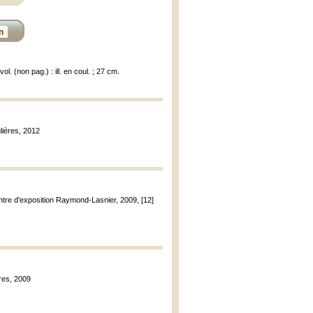
n
ol. (non pag.) : ill. en coul. ; 27 cm.
lières, 2012
entre d'exposition Raymond-Lasnier, 2009, [12]
ères, 2009