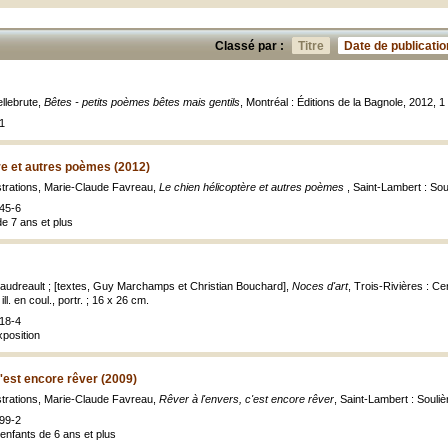
Classé par :
Titre
Date de publicatio
llebrute,
Bêtes - petits poèmes bêtes mais gentils
, Montréal : Éditions de la Bagnole, 2012, 1 v
1
re et autres poèmes (2012)
strations, Marie-Claude Favreau,
Le chien hélicoptère et autres poèmes
, Saint-Lambert : Sou
45-6
de 7 ans et plus
Gaudreault ; [textes, Guy Marchamps et Christian Bouchard],
Noces d'art
, Trois-Rivières : C
ll. en coul., portr. ; 16 x 26 cm.
18-4
xposition
c'est encore rêver (2009)
strations, Marie-Claude Favreau,
Rêver à l'envers, c'est encore rêver
, Saint-Lambert : Souli
99-2
nfants de 6 ans et plus