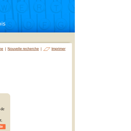
che
|
Nouvelle recherche
|
Imprimer
 de
r,
te