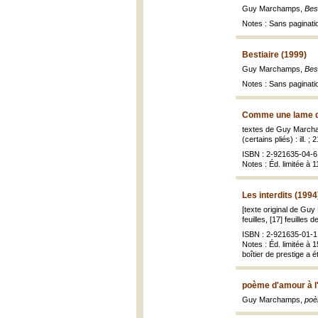
Guy Marchamps,
Best
Notes : Sans paginati
Bestiaire (1999)
Guy Marchamps,
Best
Notes : Sans paginati
Comme une lame de
textes de Guy Marcha
(certains pliés) : ill. ;
ISBN : 2-921635-04-6 
Notes : Éd. limitée à 1
Les interdits (1994
[texte original de Gu
feuilles, [17] feuilles d
ISBN : 2-921635-01-1
Notes : Éd. limitée à 
boîtier de prestige a 
poème d'amour à l
Guy Marchamps,
poè