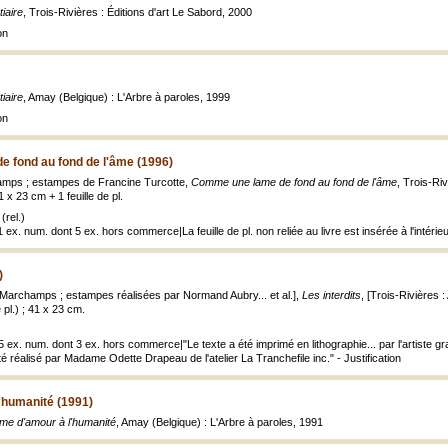
iaire
, Trois-Rivières : Éditions d'art Le Sabord, 2000
on
iaire
, Amay (Belgique) : L'Arbre à paroles, 1999
on
 fond au fond de l'âme (1996)
mps ; estampes de Francine Turcotte,
Comme une lame de fond au fond de l'âme
, Trois-Riv
 21 x 23 cm + 1 feuille de pl.
(rel.)
1 ex. num. dont 5 ex. hors commerce|La feuille de pl. non reliée au livre est insérée à l'intérieur 
)
y Marchamps ; estampes réalisées par Normand Aubry... et al.],
Les interdits
, [Trois-Rivières 
e pl.) ; 41 x 23 cm.
15 ex. num. dont 3 ex. hors commerce|"Le texte a été imprimé en lithographie... par l'artiste gr
été réalisé par Madame Odette Drapeau de l'atelier La Tranchefile inc." - Justification
'humanité (1991)
me d'amour à l'humanité
, Amay (Belgique) : L'Arbre à paroles, 1991