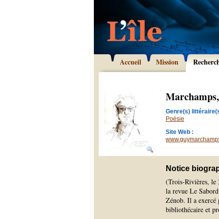
Accueil
Mission
Recherc
Marchamps,
Genre(s) littéraire(s
Poésie
Site Web :
www.guymarchamp
Notice biogra
(Trois-Rivières, le 
la revue Le Sabord 
Zénob. Il a exercé p
bibliothécaire et pr