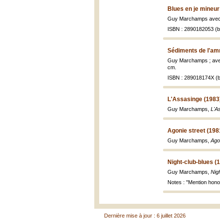
Blues en je mineur
Guy Marchamps avec 
ISBN : 2890182053 (br
Sédiments de l'am
Guy Marchamps ; avec
cm.
ISBN : 289018174X (b
L'Assasinge (1983
Guy Marchamps,
L'A
Agonie street (198
Guy Marchamps,
Agon
Night-club-blues (
Guy Marchamps,
Nig
Notes : "Mention honor
Dernière mise à jour : 6 juillet 2026