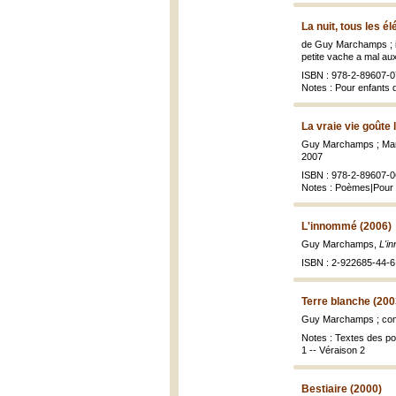
La nuit, tous les é
de Guy Marchamps ; i
petite vache a mal aux 
ISBN : 978-2-89607-0
Notes : Pour enfants 
La vraie vie goûte 
Guy Marchamps ; Marie
2007
ISBN : 978-2-89607-0
Notes : Poèmes|Pour e
L'innommé (2006)
Guy Marchamps,
L'i
ISBN : 2-922685-44-6 
Terre blanche (200
Guy Marchamps ; comp
Notes : Textes des poè
1 -- Véraison 2
Bestiaire (2000)