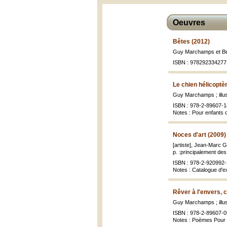
Oeuvres
Bêtes (2012)
Guy Marchamps et Be
ISBN : 978292334277
Le chien hélicoptè
Guy Marchamps ; illu
ISBN : 978-2-89607-1
Notes : Pour enfants 
Noces d'art (2009)
[artiste], Jean-Marc 
p. :principalement des i
ISBN : 978-2-920992-
Notes : Catalogue d'e
Rêver à l'envers, 
Guy Marchamps ; illu
ISBN : 978-2-89607-0
Notes : Poèmes Pour e