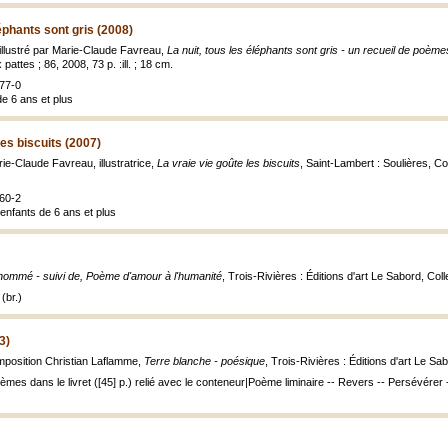
léphants sont gris (2008)
llustré par Marie-Claude Favreau,
La nuit, tous les éléphants sont gris - un recueil de poème
pattes ; 86, 2008, 73 p. :ill. ; 18 cm.
77-0
de 6 ans et plus
les biscuits (2007)
-Claude Favreau, illustratrice,
La vraie vie goûte les biscuits
, Saint-Lambert : Soulières, Co
60-2
nfants de 6 ans et plus
nnommé - suivi de, Poème d'amour à l'humanité
, Trois-Rivières : Éditions d'art Le Sabord, Col
(br.)
3)
osition Christian Laflamme,
Terre blanche - poésique
, Trois-Rivières : Éditions d'art Le S
mes dans le livret ([45] p.) relié avec le conteneur|Poème liminaire -- Revers -- Persévérer -