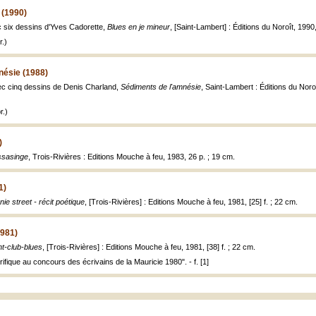
 (1990)
six dessins d'Yves Cadorette,
Blues en je mineur
, [Saint-Lambert] : Éditions du Noroît, 1990
.)
nésie (1988)
 cinq dessins de Denis Charland,
Sédiments de l'amnésie
, Saint-Lambert : Éditions du Noroît
r.)
)
ssasinge
, Trois-Rivières : Editions Mouche à feu, 1983, 26 p. ; 19 cm.
1)
ie street - récit poétique
, [Trois-Rivières] : Editions Mouche à feu, 1981, [25] f. ; 22 cm.
1981)
ht-club-blues
, [Trois-Rivières] : Editions Mouche à feu, 1981, [38] f. ; 22 cm.
ifique au concours des écrivains de la Mauricie 1980". - f. [1]