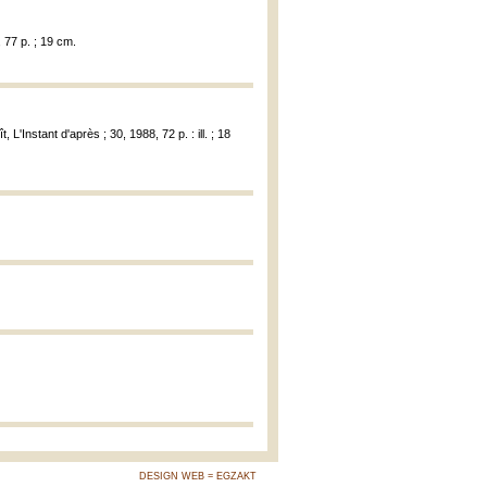
, 77 p. ; 19 cm.
, L'Instant d'après ; 30, 1988, 72 p. : ill. ; 18
DESIGN WEB = EGZAKT