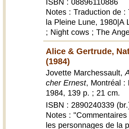
ISBN : 08896110886
Notes : Traduction de : 
la Pleine Lune, 1980|A
; Night cows ; The Ang
Alice & Gertrude, Na
(1984)
Jovette Marchessault,
A
cher Ernest
, Montréal :
1984, 139 p. ; 21 cm.
ISBN : 2890240339 (br.
Notes : "Commentaires b
les personnages de la p