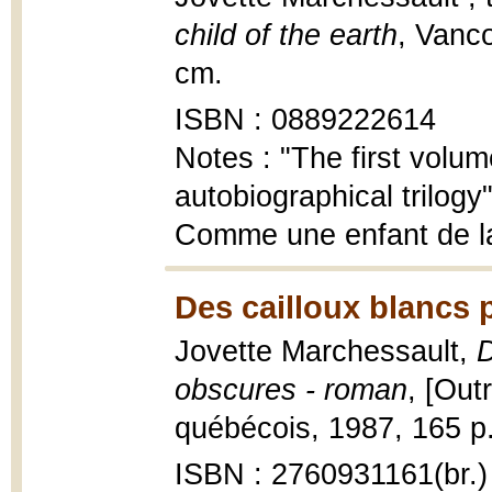
child of the earth
, Vanco
cm.
ISBN : 0889222614
Notes : "The first volu
autobiographical trilogy"
Comme une enfant de la 
Des cailloux blancs 
Jovette Marchessault,
D
obscures - roman
, [Out
québécois, 1987, 165 p.
ISBN : 2760931161(br.)