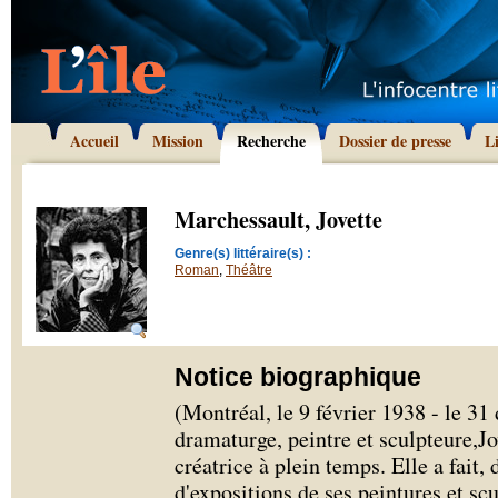
Accueil
Mission
Recherche
Dossier de presse
L
Marchessault, Jovette
Genre(s) littéraire(s) :
Roman
,
Théâtre
Notice biographique
(Montréal, le 9 février 1938 - le 
dramaturge, peintre et sculpteure,Jo
créatrice à plein temps. Elle a fait,
d'expositions de ses peintures et sc