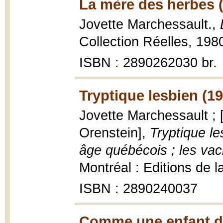
La mère des herbes 
Jovette Marchessault.,
Collection Réelles, 1980
ISBN : 2890262030 br.
Tryptique lesbien (1
Jovette Marchessault ; 
Orenstein],
Tryptique l
âge québécois ; les vac
Montréal : Editions de la
ISBN : 2890240037
Comme une enfant de 