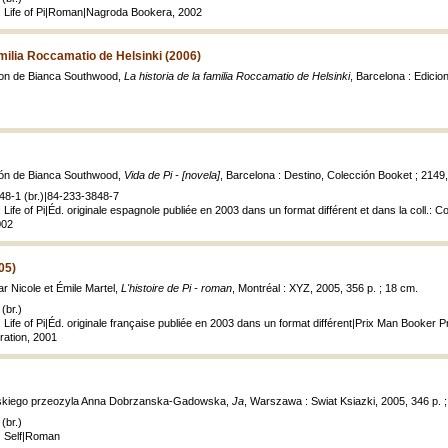
: Life of Pi|Roman|Nagroda Bookera, 2002
amilia Roccamatio de Helsinki (2006)
cion de Bianca Southwood,
La historia de la familia Roccamatio de Helsinki
, Barcelona : Edicio
ción de Bianca Southwood,
Vida de Pi - [novela]
, Barcelona : Destino, Colección Booket ; 2149,
48-1 (br.)|84-233-3848-7
 Life of Pi|Éd. originale espagnole publiée en 2003 dans un format différent et dans la coll.: C
002
05)
par Nicole et Émile Martel,
L'histoire de Pi - roman
, Montréal : XYZ, 2005, 356 p. ; 18 cm.
(br.)
 Life of Pi|Éd. originale française publiée en 2003 dans un format différent|Prix Man Booker
ration, 2001
elskiego przeozyla Anna Dobrzanska-Gadowska,
Ja
, Warszawa : Swiat Ksiazki, 2005, 346 p. 
(br.)
: Self|Roman