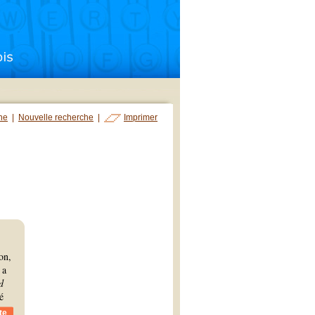
che
|
Nouvelle recherche
|
Imprimer
on,
 a
d
é
te