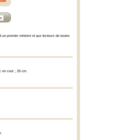
n
à un premier ministre et aux lecteurs de toutes
l. en coul. ; 26 cm.
m.