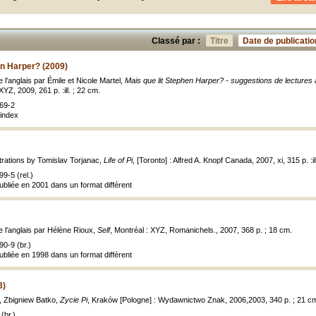
Classé par :
Titre
Date de publicatio
en Harper? (2009)
e l'anglais par Émile et Nicole Martel,
Mais que lit Stephen Harper? - suggestions de lectures 
XYZ, 2009, 261 p. :ill. ; 22 cm.
69-2
index
ustrations by Tomislav Torjanac,
Life of Pi
, [Toronto] : Alfred A. Knopf Canada, 2007, xi, 315 p. :il
9-5 (rel.)
publiée en 2001 dans un format différent
de l'anglais par Hélène Rioux,
Self
, Montréal : XYZ, Romanichels., 2007, 368 p. ; 18 cm.
0-9 (br.)
publiée en 1998 dans un format différent
3)
, Zbigniew Batko,
Zycie Pi
, Kraków [Pologne] : Wydawnictwo Znak, 2006,2003, 340 p. ; 21 c
(br.)