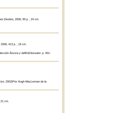
nes Destino, 2006, 90 p. ; 24 cm.
 2006, 413 p. ; 19 cm.
olección Áncora y delfín|Glossaire: p. 401-
 Prize, 2002|Prix Hugh-MacLennan de la
; 21 cm.