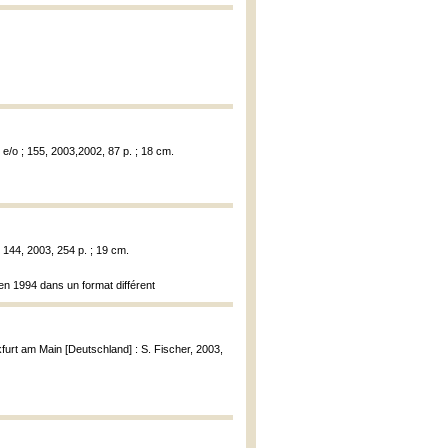
i e/o ; 155, 2003,2002, 87 p. ; 18 cm.
; 144, 2003, 254 p. ; 19 cm.
 en 1994 dans un format différent
kfurt am Main [Deutschland] : S. Fischer, 2003,