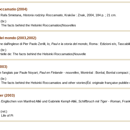
occamatio (2004)
d Rafa Smietana,
Historia rodziny Roccamatio
, Kraków : Znak, 2004, 184 p. ; 21 cm.
(br.)
: The facts behind the Helsinki Roccamatios|Nouvelles
a del mondo (2003,2002)
e dall'inglese di Pier Paolo Zerilli,
Io, Paul e la storia del mondo
, Roma : Edizioni e/o, Tascabil
(br.)
tielle de: The facts behind the Helsinki Roccamatios|Nouvelle
2003)
de l'anglais par Paule Noyart,
Paul en Finlande - nouvelles
, Montréal : Boréal, Boréal compact 
(br.)
 The facts behind the Helsinki Roccamatios and other stories|Éd. originale française publiée
ger (2003)
 Englischen von Manfred Allié und Gabriele Kempf-Allié,
Schiffbruch mit Tiger - Roman
, Fran
(rel.)
Life of Pi