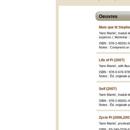
Oeuvres
Mais que lit Steph
Yann Martel ; traduit d
espèces /
, Montréal : 
ISBN : 978-2-89261-5
Notes : Comprend un 
Life of Pi (2007)
Yann Martel ; with ill
ISBN : 978-0-676-9789
Notes : Éd. originale 
Self (2007)
Yann Martel ; traduit 
ISBN : 978-2-89261-49
Notes : Éd. originale 
Zycie Pi (2006,200
Yann Martel ; przekad
ISBN : 83-240-0326-6 