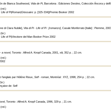
ción de Bianca Southwood,
Vida de Pi
, Barcelona : Ediciones Destino, Colección Áncora y delfín
(rel.)
: Life of Pi|Roman|Glossaire: p. [325-334]|Premio Booker 2002
one di Clara Nubile],
Vita di Pi - Life of Pi : [romanzo]
, Casale Monferrato [Italie] : Piemme, 2003
(br.)
 Life of Pi|Vincitore del Man Booker Prize 2002
 - a novel
, Toronto : Alfred A. Knopf Canada, 2001, xiii, 352 p. ; 22 cm.
(rel.)
 2002
de l'anglais par Hélène Rioux,
Self - roman
, Montréal : XYZ, 1998, 254 p. ; 22 cm.
br.)
nçaise de: Self
novel
, Toronto : Alfred A. Knopf Canada, 1996, 329 p. ; 21 cm.
(rel.)