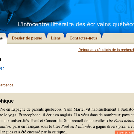
he
Dossier de presse
Liens
Contactez-nous
Retour aux résultats de la recher
n
) :
arper.ca
phique
 Né en Espagne de parents québécois, Yann Martel vit habituellement à Saskato
ique le yoga. Francophone, il écrit en anglais. Il a vécu dans de nombreux pays et
ie aux universités Trent et Concordia. Son recueil de nouvelles
The Facts behin
matios
, paru en français sous le titre
Paul en Finlande
, a gagné divers prix, a ét
langues et a été encensé par la critique.
...
Lire la sui