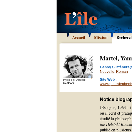
Accueil
Mission
Recherc
Martel, Yan
Genre(s) littéraire(s
Nouvelle
,
Roman
Site Web :
Photo : © Danielle
SCHAUB
www.quelitstephenh
Notice biogra
(Espagne, 1963 - )
où il écrit et prat
étudié la philosoph
the Helsinki Rocca
publié en plusieurs 