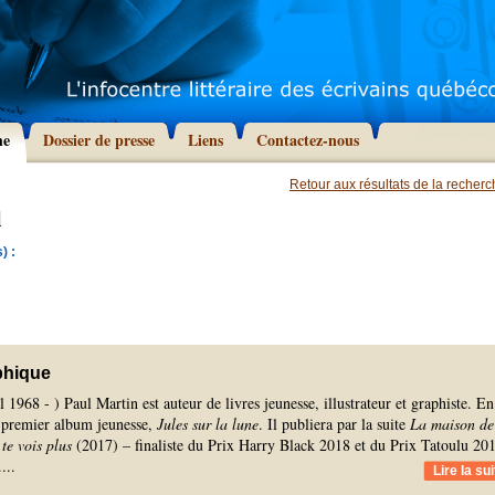
he
Dossier de presse
Liens
Contactez-nous
Retour aux résultats de la recher
l
) :
phique
l 1968 - ) Paul Martin est auteur de livres jeunesse, illustrateur et graphiste. En
n premier album jeunesse,
Jules sur la lune
. Il publiera par la suite
La maison de
 te vois plus
(2017) – finaliste du Prix Harry Black 2018 et du Prix Tatoulu 20
.
...
Lire la sui