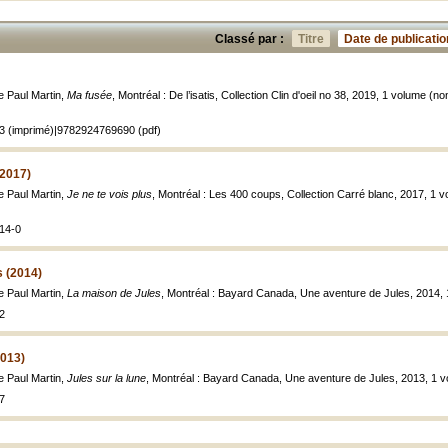
Classé par :
Titre
Date de publicatio
de Paul Martin,
Ma fusée
, Montréal : De l’isatis, Collection Clin d'oeil no 38, 2019, 1 volume (no
3 (imprimé)|9782924769690 (pdf)
(2017)
de Paul Martin,
Je ne te vois plus
, Montréal : Les 400 coups, Collection Carré blanc, 2017, 1 vo
14-0
s (2014)
de Paul Martin,
La maison de Jules
, Montréal : Bayard Canada, Une aventure de Jules, 2014, 1 
2
2013)
de Paul Martin,
Jules sur la lune
, Montréal : Bayard Canada, Une aventure de Jules, 2013, 1 vol
7