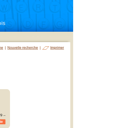
che
|
Nouvelle recherche
|
Imprimer
19 –
te