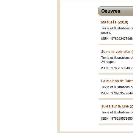
Oeuvres
Ma fusée (2019)
Texte et illustrations 
pages.
ISBN : 978292476968
Je ne te vois plus 
Texte et illustrations 
24 pages.
ISBN : 978-2-89540-7
La maison de Jule
Texte et illustrations 
ISBN : 978289579644
Jules sur la lune (
Texte et illustrations 
ISBN : 978289579553