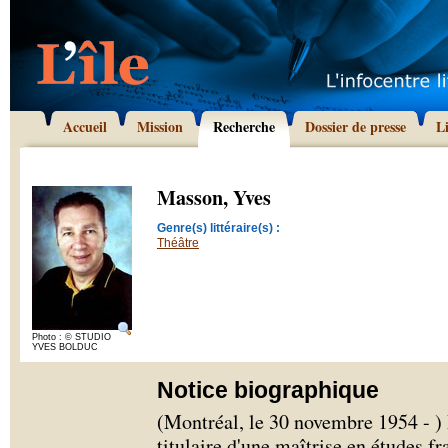
Accueil
Mission
Recherche
Dossier de presse
L
Masson, Yves
Genre(s) littéraire(s) :
Théâtre
Photo : © STUDIO
YVES BOLDUC
Notice biographique
(Montréal, le 30 novembre 1954 - 
titulaire d'une maîtrise en études fr