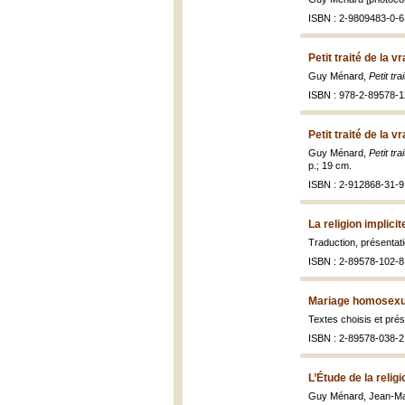
ISBN : 2-9809483-0-6
Petit traité de la v
Guy Ménard,
Petit tra
ISBN : 978-2-89578-1
Petit traité de la v
Guy Ménard,
Petit tr
p.; 19 cm.
ISBN : 2-912868-31-9
La religion implicit
Traduction, présentati
ISBN : 2-89578-102-8
Mariage homosexu
Textes choisis et pré
ISBN : 2-89578-038-2
L’Étude de la reli
Guy Ménard, Jean-Mar