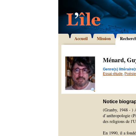
Accueil
Mission
Recherc
Ménard, Gu
Genre(s) littéraire(s
Essai-étude
,
Poésie
Notice biogra
(Granby, 1948 - ) A
d’anthropologie (P
des religions de l'
En 1990, il a fond