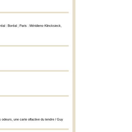
réal : Boréal ; Paris : Méridiens-Klincksieck,
 odeurs, une carte olfactive du tendre / Guy