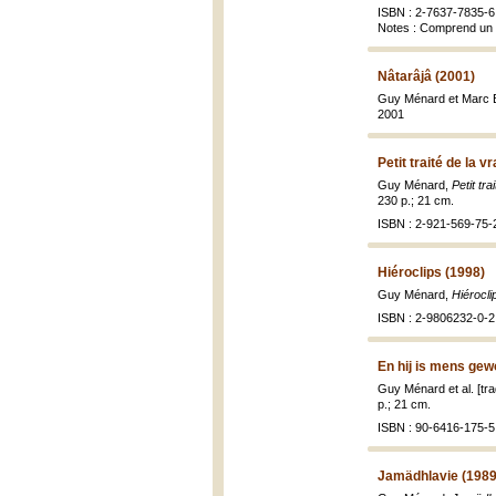
ISBN : 2-7637-7835-6
Notes : Comprend un 
Nâtarâjâ (2001)
Guy Ménard et Marc B
2001
Petit traité de la 
Guy Ménard,
Petit tr
230 p.; 21 cm.
ISBN : 2-921-569-75-
Hiéroclips (1998)
Guy Ménard,
Hiérocli
ISBN : 2-9806232-0-2
En hij is mens gew
Guy Ménard et al. [tr
p.; 21 cm.
ISBN : 90-6416-175-5
Jamädhlavie (1989