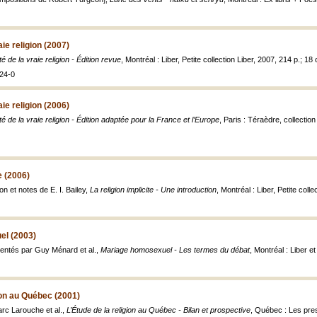
raie religion (2007)
ité de la vraie religion - Édition revue
, Montréal : Liber, Petite collection Liber, 2007, 214 p.; 18
24-0
raie religion (2006)
aité de la vraie religion - Édition adaptée pour la France et l’Europe
, Paris : Téraèdre, collectio
e (2006)
on et notes de E. I. Bailey,
La religion implicite - Une introduction
, Montréal : Liber, Petite coll
el (2003)
sentés par Guy Ménard et al.,
Mariage homosexuel - Les termes du débat
, Montréal : Liber e
gion au Québec (2001)
c Larouche et al.,
L’Étude de la religion au Québec - Bilan et prospective
, Québec : Les pres