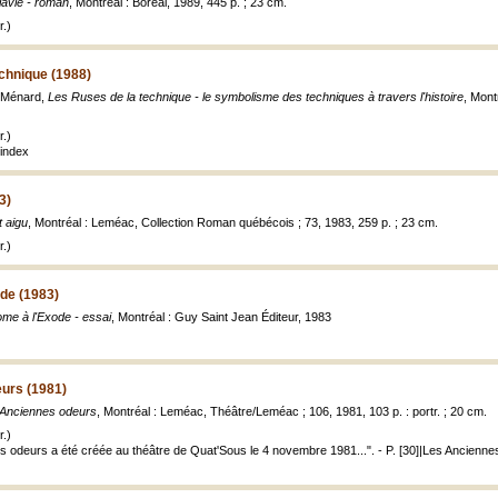
avie - roman
, Montréal : Boréal, 1989, 445 p. ; 23 cm.
.)
chnique (1988)
y Ménard,
Les Ruses de la technique - le symbolisme des techniques à travers l'histoire
, Mont
.)
index
3)
 aigu
, Montréal : Leméac, Collection Roman québécois ; 73, 1983, 259 p. ; 23 cm.
.)
de (1983)
me à l'Exode - essai
, Montréal : Guy Saint Jean Éditeur, 1983
urs (1981)
Anciennes odeurs
, Montréal : Leméac, Théâtre/Leméac ; 106, 1981, 103 p. : portr. ; 20 cm.
.)
s odeurs a été créée au théâtre de Quat'Sous le 4 novembre 1981...". - P. [30]|Les Anciennes