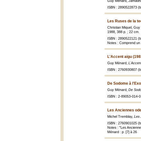
Guy Ménard,
Jamädhl
ISBN : 2890522873 (br
Les Ruses de la te
Christian Miquel, Gu
1988, 388 p. ; 22 cm.
ISBN : 2890522121 (br
Notes : Comprend un 
L'Accent aigu (198
Guy Ménard,
L'Accent
ISBN : 2760930807 (br
De Sodome à l'Exo
Guy Ménard,
De Sodo
ISBN : 2-89053-014-0
Les Anciennes ode
Michel Tremblay,
Les 
ISBN : 2760901025 (br
Notes : "Les Ancienne
Ménard : p. [7] à 26