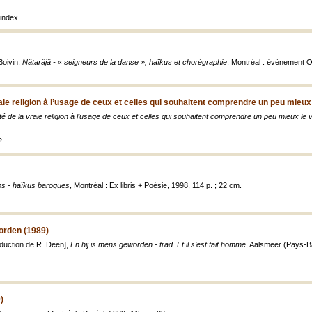
index
oivin,
Nâtarâjâ - « seigneurs de la danse », haïkus et chorégraphie
, Montréal : évènement Os
vraie religion à l’usage de ceux et celles qui souhaitent comprendre un peu mieux
aité de la vraie religion à l’usage de ceux et celles qui souhaitent comprendre un peu mieux le 
2
ps - haïkus baroques
, Montréal : Ex libris + Poésie, 1998, 114 p. ; 22 cm.
orden (1989)
aduction de R. Deen],
En hij is mens geworden - trad. Et il s’est fait homme
, Aalsmeer (Pays-Ba
)