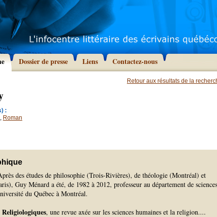
he
Dossier de presse
Liens
Contactez-nous
Retour aux résultats de la recher
y
) :
,
Roman
phique
près des études de philosophie (Trois-Rivières), de théologie (Montréal) et
aris), Guy Ménard a été, de 1982 à 2012, professeur au département de science
Université du Québec à Montréal.
Religiologiques
é
, une revue axée sur les sciences humaines et la religion.
...