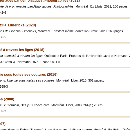
menades pandémoniaques. Photographies (2021)
ée de promenades pandémoniaques. Photographies
, Montréal : Ex Libris, 2021, 160 pages.
-2-6
illa. Limericks (2020)
es de Godzilla. Limericks
, Montréal : L’Instant même, collection Brève, 2020, 163 pages.
38-5
té à travers les âges (2018)
 et sexualité à travers les âges
, Québec et Paris, Presses de l’Université Laval et Hermann,
637-3669-3 ; Hermann : 978-2-7056-9611-5
ie sous toutes ses coutures (2016)
ions. Une vie sous toutes ses coutures
, Montréal : Liber, 2016, 301 pages.
-558-3
es (2008)
pe St-Germain,
Des jeux et des rites
, Montréal : Liber, 2008, 264 p.; 23 cm.
59-2
007)
positions de Robert Turgeon],
Lune des vents - haïku et senryu
, Montréal : Ex libris + Poé