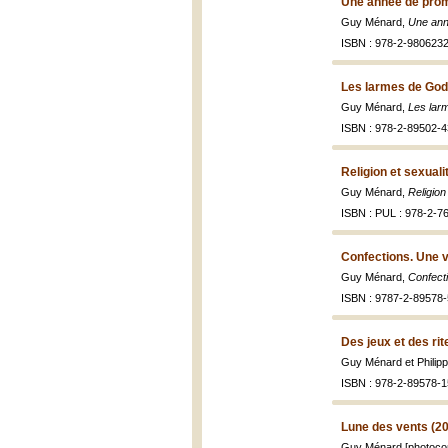
Une année de pro
Guy Ménard,
Une ann
ISBN : 978-2-9806232
Les larmes de Godz
Guy Ménard,
Les larm
ISBN : 978-2-89502-4
Religion et sexuali
Guy Ménard,
Religion
ISBN : PUL : 978-2-7
Confections. Une v
Guy Ménard,
Confect
ISBN : 9787-2-89578
Des jeux et des rit
Guy Ménard et Philip
ISBN : 978-2-89578-1
Lune des vents (2
Guy Ménard [photocom